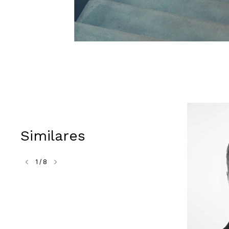
Similares
1
/
8