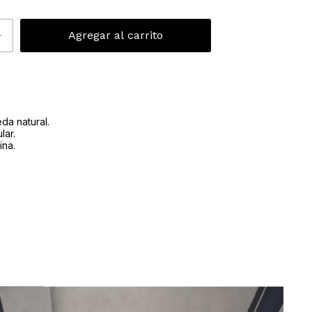
da natural.
lar.
ina.