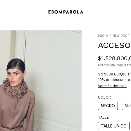
INICIO
/
NEW DROP
ACCESO
$1.528.800,
Precio sin impues
3
x
$509.600,00
si
10% de descuento
Ver más detalles
COLOR
NEGRO
NU
TALLE
TALLE UNICO