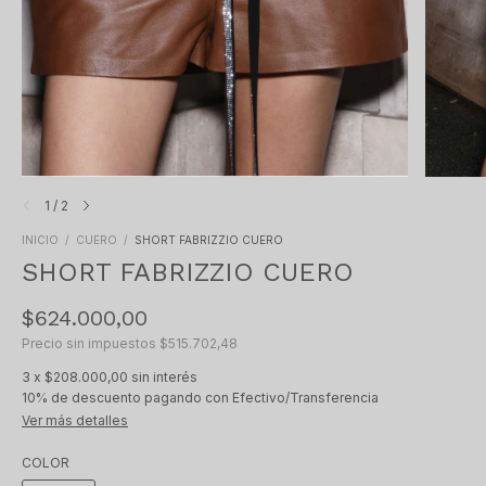
1
/
2
INICIO
/
CUERO
/
SHORT FABRIZZIO CUERO
SHORT FABRIZZIO CUERO
$624.000,00
Precio sin impuestos
$515.702,48
3
x
$208.000,00
sin interés
10% de descuento
pagando con Efectivo/Transferencia
Ver más detalles
COLOR