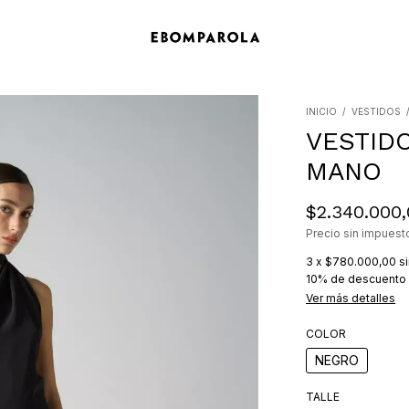
INICIO
/
VESTIDOS
VESTID
MANO
$2.340.000
Precio sin impues
3
x
$780.000,00
s
10% de descuento
Ver más detalles
COLOR
NEGRO
TALLE