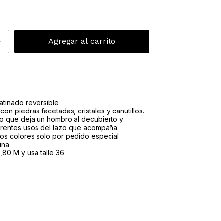
tinado reversible
n piedras facetadas, cristales y canutillos.
co que deja un hombro al decubierto y
erentes usos del lazo que acompaña.
ros colores solo por pedido especial
ina
,80 M y usa talle 36