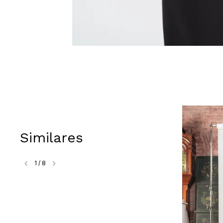
Similares
1
/
8