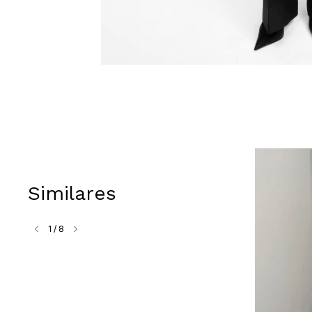
Similares
1
/
8