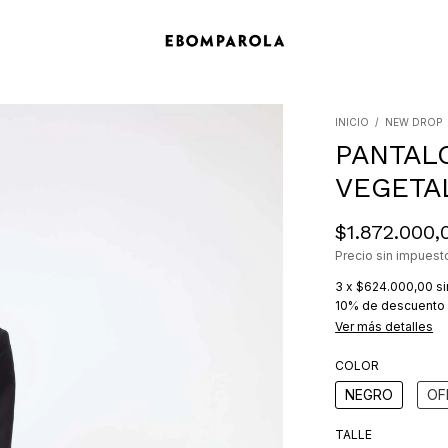
INICIO
/
NEW DROP
PANTAL
VEGETA
$1.872.000,
Precio sin impues
3
x
$624.000,00
si
10% de descuento
Ver más detalles
COLOR
NEGRO
OF
TALLE