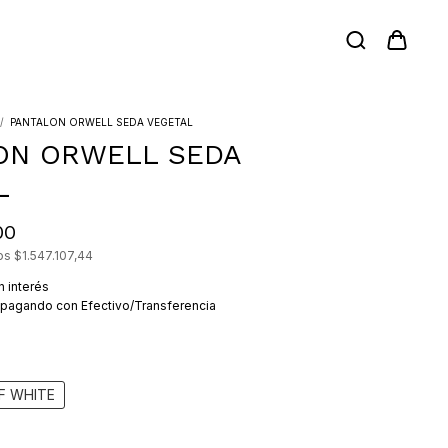
/
PANTALON ORWELL SEDA VEGETAL
ON ORWELL SEDA
L
00
tos
$1.547.107,44
n interés
pagando con Efectivo/Transferencia
F WHITE