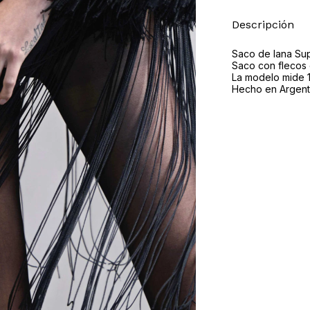
Descripción
Saco de lana Sup
Saco con flecos 
La modelo mide 1,
Hecho en Argent